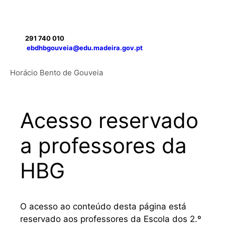
Saltar
para
291 740 010
o
ebdhbgouveia@edu.madeira.gov.pt
conteúdo
Menu
Horácio Bento de Gouveia
Acesso reservado
a professores da
HBG
O acesso ao conteúdo desta página está
reservado aos professores da Escola dos 2.º