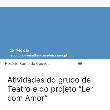
Saltar
para
o
conteúdo
291 740 010
ebdhbgouveia@edu.madeira.gov.pt
Menu
Horácio Bento de Gouveia
Atividades do grupo de
Teatro e do projeto “Ler
com Amor”