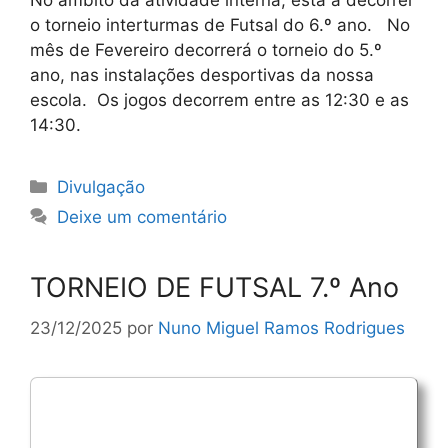
No âmbito da atividade interna, está a decorrer
o torneio interturmas de Futsal do 6.º ano. No
mês de Fevereiro decorrerá o torneio do 5.º
ano, nas instalações desportivas da nossa
escola. Os jogos decorrem entre as 12:30 e as
14:30.
Categorias
Divulgação
Deixe um comentário
TORNEIO DE FUTSAL 7.º Ano
23/12/2025
por
Nuno Miguel Ramos Rodrigues