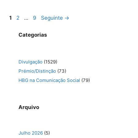
Navegação
Página
Página
Página
1
2
…
9
Seguinte
→
de
artigos
Categorias
Divulgação
(1529)
Prémio/Distinção
(73)
HBG na Comunicação Social
(79)
Arquivo
Julho 2026
(5)