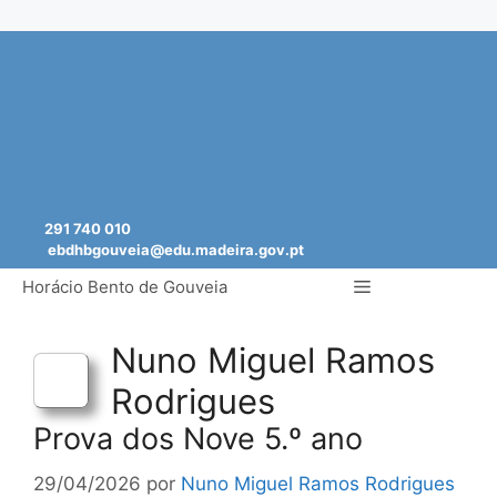
Saltar
para
o
conteúdo
291 740 010
ebdhbgouveia@edu.madeira.gov.pt
Menu
Horácio Bento de Gouveia
Nuno Miguel Ramos
Rodrigues
Prova dos Nove 5.º ano
29/04/2026
por
Nuno Miguel Ramos Rodrigues