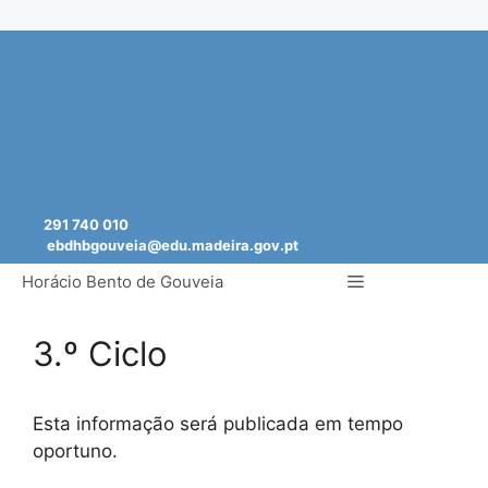
Saltar
para
o
conteúdo
291 740 010
ebdhbgouveia@edu.madeira.gov.pt
Menu
Horácio Bento de Gouveia
3.º Ciclo
Esta informação será publicada em tempo
oportuno.