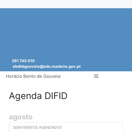
Saltar
para
o
conteúdo
291 740 010
ebdhbgouveia@edu.madeira.gov.pt
Menu
Horácio Bento de Gouveia
Agenda DIFID
agosto
SEM EVENTOS AGENDADOS