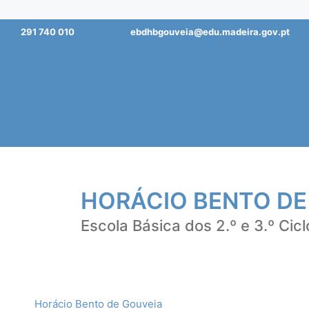
Saltar
291 740 010
ebdhbgouveia@edu.madeira.gov.pt
para
o
conteúdo
HORÁCIO BENTO DE
Escola Básica dos 2.º e 3.º Cicl
Horácio Bento de Gouveia