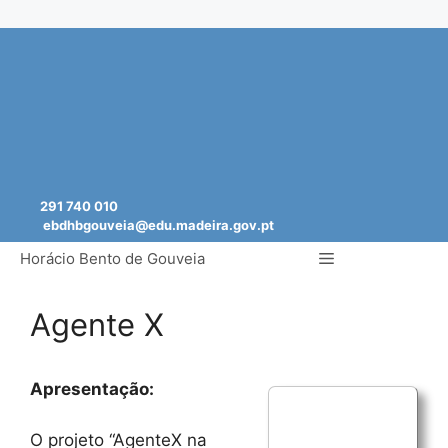
Saltar
para
o
conteúdo
291 740 010
ebdhbgouveia@edu.madeira.gov.pt
Menu
Horácio Bento de Gouveia
Agente X
Apresentação:
O projeto “AgenteX na