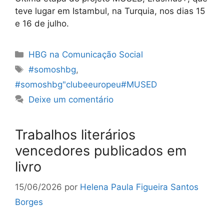
teve lugar em Istambul, na Turquia, nos dias 15
e 16 de julho.
Categorias
HBG na Comunicação Social
Etiquetas
#somoshbg
,
#somoshbg"clubeeuropeu#MUSED
Deixe um comentário
Trabalhos literários
vencedores publicados em
livro
15/06/2026
por
Helena Paula Figueira Santos
Borges