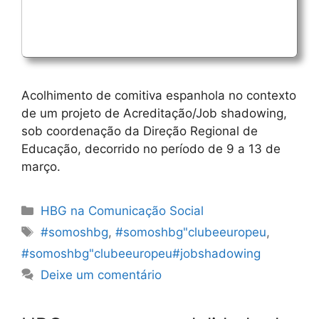
Acolhimento de comitiva espanhola no contexto
de um projeto de Acreditação/Job shadowing,
sob coordenação da Direção Regional de
Educação, decorrido no período de 9 a 13 de
março.
Categorias
HBG na Comunicação Social
Etiquetas
#somoshbg
,
#somoshbg"clubeeuropeu
,
#somoshbg"clubeeuropeu#jobshadowing
Deixe um comentário