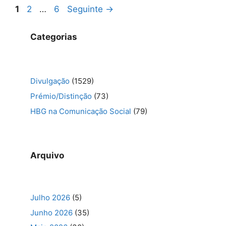
Navegação
Página
Página
Página
1
2
…
6
Seguinte
→
de
artigos
Categorias
Divulgação
(1529)
Prémio/Distinção
(73)
HBG na Comunicação Social
(79)
Arquivo
Julho 2026
(5)
Junho 2026
(35)