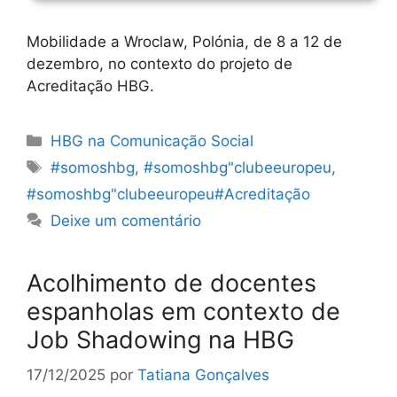
Mobilidade a Wroclaw, Polónia, de 8 a 12 de
dezembro, no contexto do projeto de
Acreditação HBG.
Categorias
HBG na Comunicação Social
Etiquetas
#somoshbg
,
#somoshbg"clubeeuropeu
,
#somoshbg"clubeeuropeu#Acreditação
Deixe um comentário
Acolhimento de docentes
espanholas em contexto de
Job Shadowing na HBG
17/12/2025
por
Tatiana Gonçalves