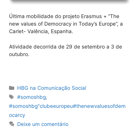
Última mobilidade do projeto Erasmus + “The
new values of Democracy in Today’s Europe”, a
Carlet- Valência, Espanha.
Atividade decorrida de 29 de setembro a 3 de
outubro.
Categorias
HBG na Comunicação Social
Etiquetas
#somoshbg
,
#somoshbg"clubeeuropeu#thenewvaluesofdem
ocarcy
Deixe um comentário