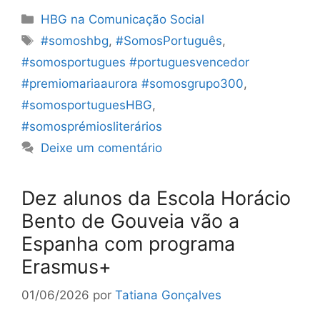
Categorias
HBG na Comunicação Social
Etiquetas
#somoshbg
,
#SomosPortuguês
,
#somosportugues #portuguesvencedor
#premiomariaaurora #somosgrupo300
,
#somosportuguesHBG
,
#somosprémiosliterários
Deixe um comentário
Dez alunos da Escola Horácio
Bento de Gouveia vão a
Espanha com programa
Erasmus+
01/06/2026
por
Tatiana Gonçalves