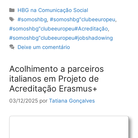
Categorias
HBG na Comunicação Social
Etiquetas
#somoshbg
,
#somoshbg"clubeeuropeu
,
#somoshbg"clubeeuropeu#Acreditação
,
#somoshbg"clubeeuropeu#jobshadowing
Deixe um comentário
Acolhimento a parceiros
italianos em Projeto de
Acreditação Erasmus+
03/12/2025
por
Tatiana Gonçalves