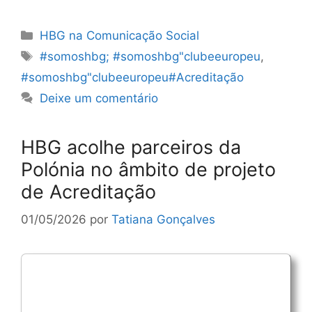
Categorias
HBG na Comunicação Social
Etiquetas
#somoshbg; #somoshbg"clubeeuropeu
,
#somoshbg"clubeeuropeu#Acreditação
Deixe um comentário
HBG acolhe parceiros da
Polónia no âmbito de projeto
de Acreditação
01/05/2026
por
Tatiana Gonçalves