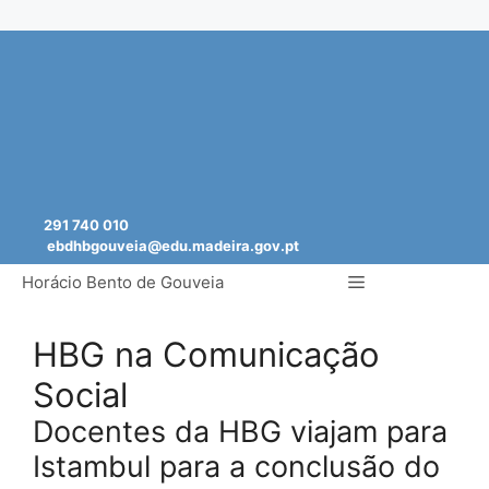
Saltar
para
o
conteúdo
291 740 010
ebdhbgouveia@edu.madeira.gov.pt
Menu
Horácio Bento de Gouveia
HBG na Comunicação
Social
Docentes da HBG viajam para
Istambul para a conclusão do