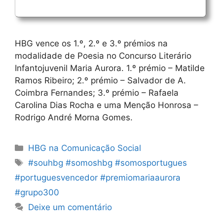
HBG vence os 1.º, 2.º e 3.º prémios na
modalidade de Poesia no Concurso Literário
Infantojuvenil Maria Aurora. 1.º prémio – Matilde
Ramos Ribeiro; 2.º prémio – Salvador de A.
Coimbra Fernandes; 3.º prémio – Rafaela
Carolina Dias Rocha e uma Menção Honrosa –
Rodrigo André Morna Gomes.
Categorias
HBG na Comunicação Social
Etiquetas
#souhbg #somoshbg #somosportugues
#portuguesvencedor #premiomariaaurora
#grupo300
Deixe um comentário