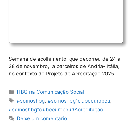
Semana de acolhimento, que decorreu de 24 a
28 de novembro, a parceiros de Andria- Itália,
no contexto do Projeto de Acreditação 2025.
Categorias
HBG na Comunicação Social
Etiquetas
#somoshbg
,
#somoshbg"clubeeuropeu
,
#somoshbg"clubeeuropeu#Acreditação
Deixe um comentário