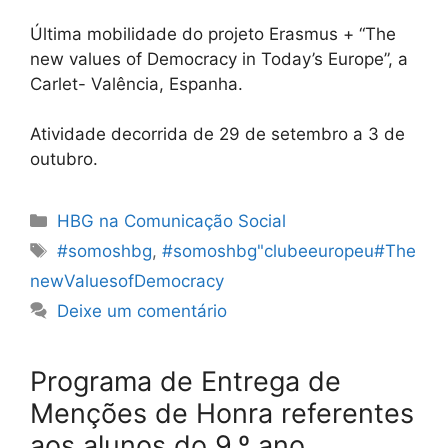
Última mobilidade do projeto Erasmus + “The
new values of Democracy in Today’s Europe”, a
Carlet- Valência, Espanha.
Atividade decorrida de 29 de setembro a 3 de
outubro.
Categorias
HBG na Comunicação Social
Etiquetas
#somoshbg
,
#somoshbg"clubeeuropeu#The
newValuesofDemocracy
Deixe um comentário
Programa de Entrega de
Menções de Honra referentes
aos alunos do 9.º ano