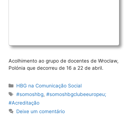
Acolhimento ao grupo de docentes de Wroclaw,
Polónia que decorreu de 16 a 22 de abril.
Categorias
HBG na Comunicação Social
Etiquetas
#somoshbg
,
#somoshbgclubeeuropeu;
#Acreditação
Deixe um comentário