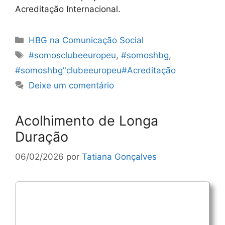
Acreditação Internacional.
Categorias
HBG na Comunicação Social
Etiquetas
#somosclubeeuropeu
,
#somoshbg
,
#somoshbg"clubeeuropeu#Acreditação
Deixe um comentário
Acolhimento de Longa
Duração
06/02/2026
por
Tatiana Gonçalves