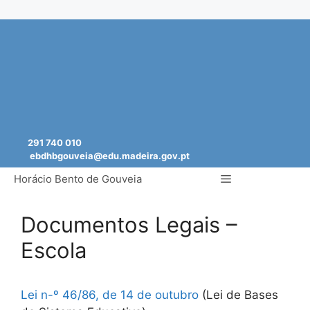
Saltar
para
o
conteúdo
291 740 010
ebdhbgouveia@edu.madeira.gov.pt
Menu
Horácio Bento de Gouveia
Documentos Legais –
Escola
Lei n-º 46/86, de 14 de outubro
(Lei de Bases