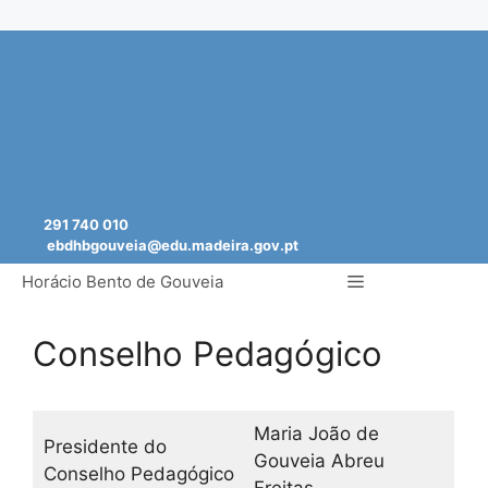
Saltar
para
o
conteúdo
291 740 010
ebdhbgouveia@edu.madeira.gov.pt
Menu
Horácio Bento de Gouveia
Conselho Pedagógico
Maria João de
Presidente do
Gouveia Abreu
Conselho Pedagógico