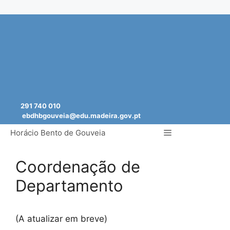
Saltar
para
o
conteúdo
291 740 010
ebdhbgouveia@edu.madeira.gov.pt
Menu
Horácio Bento de Gouveia
Coordenação de
Departamento
(A atualizar em breve)