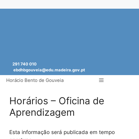
Saltar
para
o
conteúdo
291 740 010
ebdhbgouveia@edu.madeira.gov.pt
Menu
Horácio Bento de Gouveia
Horários – Oficina de
Aprendizagem
Esta informação será publicada em tempo