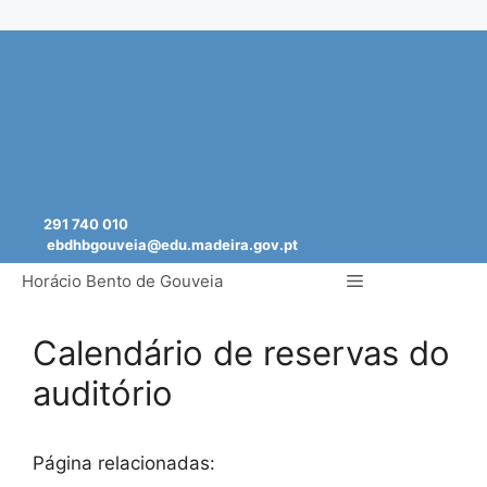
Saltar
para
o
conteúdo
291 740 010
ebdhbgouveia@edu.madeira.gov.pt
Menu
Horácio Bento de Gouveia
Calendário de reservas do
auditório
Página relacionadas: