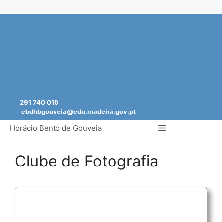
Saltar
para
o
conteúdo
291 740 010
ebdhbgouveia@edu.madeira.gov.pt
Menu
Horácio Bento de Gouveia
Clube de Fotografia