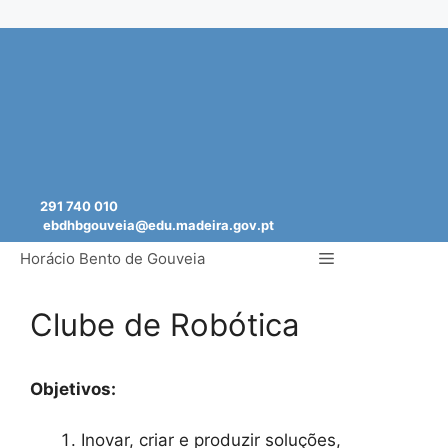
Saltar
para
o
conteúdo
291 740 010
ebdhbgouveia@edu.madeira.gov.pt
Menu
Horácio Bento de Gouveia
Clube de Robótica
Objetivos:
Inovar, criar e produzir soluções,