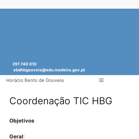
Saltar
para
o
conteúdo
291 740 010
ebdhbgouveia@edu.madeira.gov.pt
Menu
Horácio Bento de Gouveia
Coordenação TIC HBG
Objetivos
Geral
: