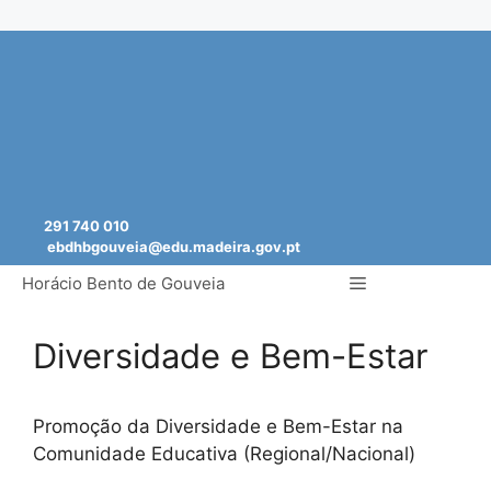
Saltar
para
o
conteúdo
291 740 010
ebdhbgouveia@edu.madeira.gov.pt
Menu
Horácio Bento de Gouveia
Diversidade e Bem-Estar
Promoção da Diversidade e Bem-Estar na
Comunidade Educativa (Regional/Nacional)