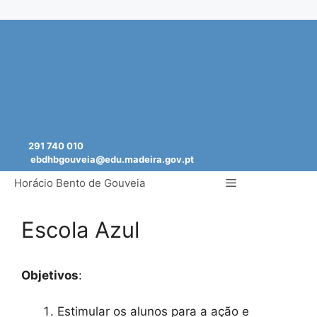
Saltar
para
o
conteúdo
291 740 010
ebdhbgouveia@edu.madeira.gov.pt
Menu
Horácio Bento de Gouveia
Escola Azul
Objetivos
:
Estimular os alunos para a ação e