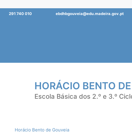
Saltar
291 740 010
ebdhbgouveia@edu.madeira.gov.pt
para
o
conteúdo
HORÁCIO BENTO DE
Escola Básica dos 2.º e 3.º Cicl
Horácio Bento de Gouveia