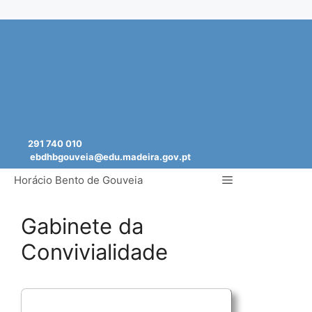
Saltar
para
o
conteúdo
291 740 010
ebdhbgouveia@edu.madeira.gov.pt
Menu
Horácio Bento de Gouveia
Gabinete da
Convivialidade