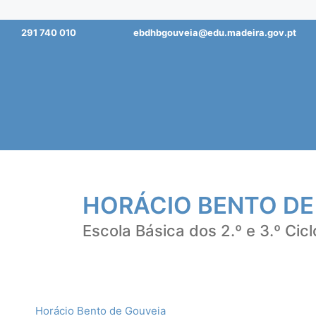
Saltar
291 740 010
ebdhbgouveia@edu.madeira.gov.pt
para
o
conteúdo
HORÁCIO BENTO DE
Escola Básica dos 2.º e 3.º Cicl
Horácio Bento de Gouveia