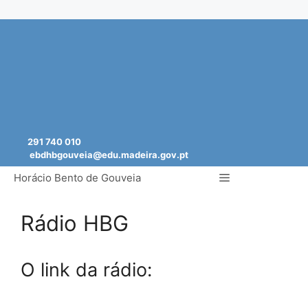
Saltar
para
o
conteúdo
291 740 010
ebdhbgouveia@edu.madeira.gov.pt
Menu
Horácio Bento de Gouveia
Rádio HBG
O link da rádio: