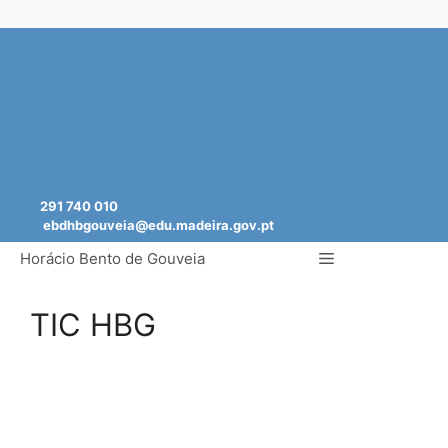
Saltar
para
o
conteúdo
291 740 010
ebdhbgouveia@edu.madeira.gov.pt
Menu
Horácio Bento de Gouveia
TIC HBG