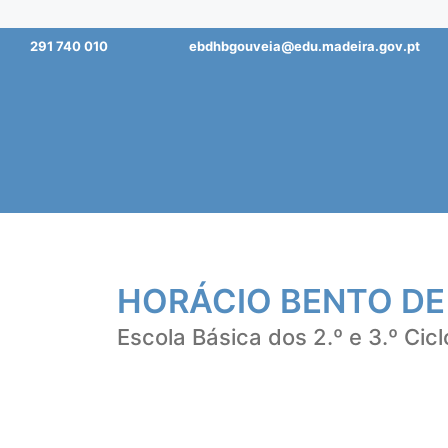
Saltar
291 740 010
ebdhbgouveia@edu.madeira.gov.pt
para
o
conteúdo
HORÁCIO BENTO DE
Escola Básica dos 2.º e 3.º Cicl