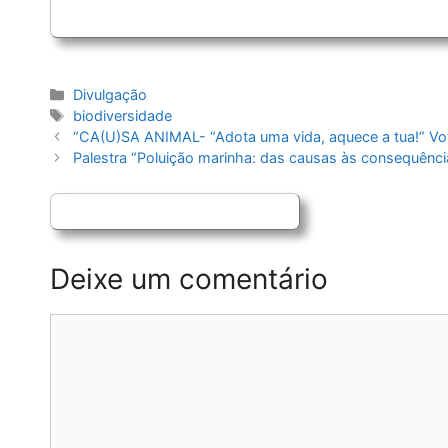
Categorias
Divulgação
Etiquetas
biodiversidade
Navegação
“CA(U)SA ANIMAL- “Adota uma vida, aquece a tua!” Vot
de
Palestra “Poluição marinha: das causas às consequênci
artigos
Deixe um comentário
Comentário