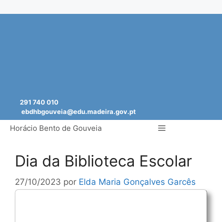
Saltar
para
o
conteúdo
291 740 010
ebdhbgouveia@edu.madeira.gov.pt
Menu
Horácio Bento de Gouveia
Dia da Biblioteca Escolar
27/10/2023
por
Elda Maria Gonçalves Garcês