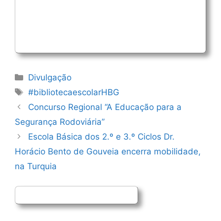
Categorias
Divulgação
Etiquetas
#bibliotecaescolarHBG
Navegação
Concurso Regional “A Educação para a
de
Segurança Rodoviária”
artigos
Escola Básica dos 2.º e 3.º Ciclos Dr.
Horácio Bento de Gouveia encerra mobilidade,
na Turquia