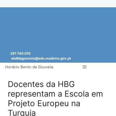
Saltar
para
o
conteúdo
291 740 010
ebdhbgouveia@edu.madeira.gov.pt
Menu
Horácio Bento de Gouveia
Docentes da HBG
representam a Escola em
Projeto Europeu na
Turquia