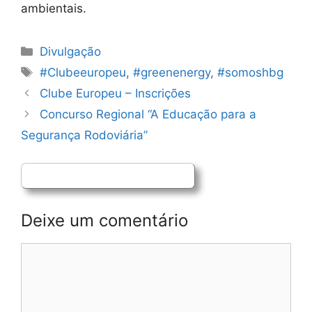
ambientais.
Categorias
Divulgação
Etiquetas
#Clubeeuropeu
,
#greenenergy
,
#somoshbg
Navegação
Clube Europeu – Inscrições
de
Concurso Regional “A Educação para a
artigos
Segurança Rodoviária”
Deixe um comentário
Comentário