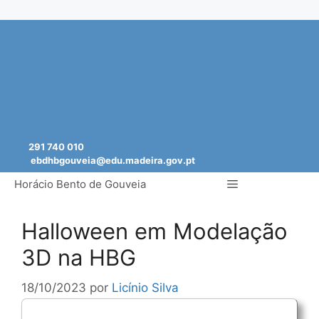
Saltar
para
o
conteúdo
291 740 010
ebdhbgouveia@edu.madeira.gov.pt
Menu
Horácio Bento de Gouveia
Halloween em Modelação
3D na HBG
18/10/2023
por
Licínio Silva