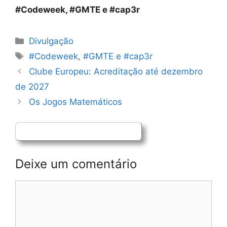
#Codeweek, #GMTE e #cap3r
Categorias
Divulgação
Etiquetas
#Codeweek
,
#GMTE e #cap3r
Navegação
Clube Europeu: Acreditação até dezembro
de
de 2027
artigos
Os Jogos Matemáticos
Deixe um comentário
Comentário