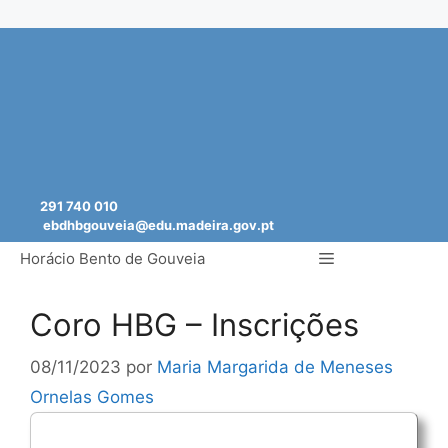
Saltar
para
o
conteúdo
291 740 010
ebdhbgouveia@edu.madeira.gov.pt
Menu
Horácio Bento de Gouveia
Coro HBG – Inscrições
08/11/2023
por
Maria Margarida de Meneses
Ornelas Gomes