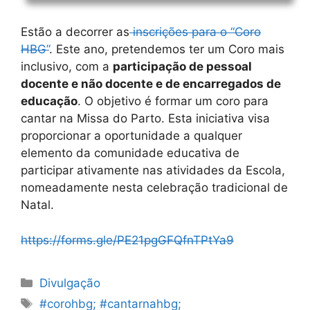
Estão a decorrer as
inscrições para o “Coro
HBG”
. Este ano, pretendemos ter um Coro mais
inclusivo, com a
participação de pessoal
docente e não docente e de encarregados de
educação
. O objetivo é formar um coro para
cantar na Missa do Parto. Esta iniciativa visa
proporcionar a oportunidade a qualquer
elemento da comunidade educativa de
participar ativamente nas atividades da Escola,
nomeadamente nesta celebração tradicional de
Natal.
https://forms.gle/PE21pgGFQfnTPtYa9
Categorias
Divulgação
Etiquetas
#corohbg; #cantarnahbg;