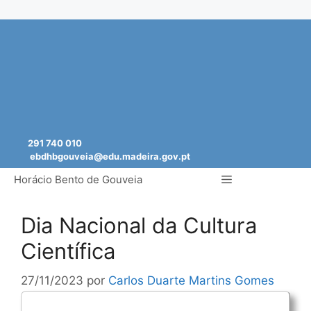
Saltar
para
o
conteúdo
291 740 010
ebdhbgouveia@edu.madeira.gov.pt
Menu
Horácio Bento de Gouveia
Dia Nacional da Cultura
Científica
27/11/2023
por
Carlos Duarte Martins Gomes