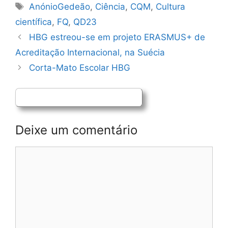
Etiquetas
AnónioGedeão
,
Ciência
,
CQM
,
Cultura
científica
,
FQ
,
QD23
Navegação
HBG estreou-se em projeto ERASMUS+ de
de
Acreditação Internacional, na Suécia
artigos
Corta-Mato Escolar HBG
Deixe um comentário
Comentário