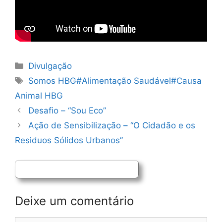
Categorias
Divulgação
Etiquetas
Somos HBG#Alimentação Saudável#Causa
Animal HBG
Navegação
Desafio – “Sou Eco”
de
Ação de Sensibilização – “O Cidadão e os
artigos
Residuos Sólidos Urbanos”
Deixe um comentário