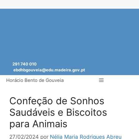
Saltar
para
o
conteúdo
291 740 010
ebdhbgouveia@edu.madeira.gov.pt
Menu
Horácio Bento de Gouveia
Confeção de Sonhos
Saudáveis e Biscoitos
para Animais
27/02/2024
por
Nélia Maria Rodrigues Abreu