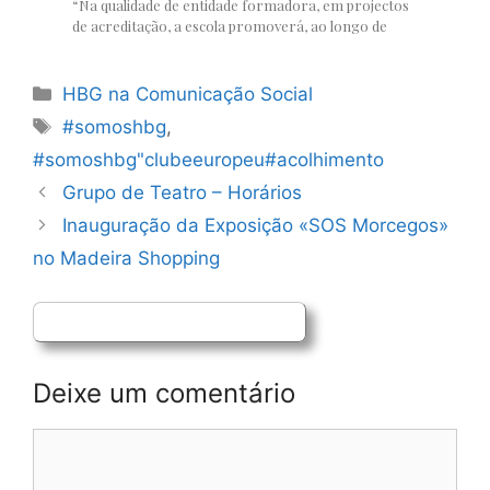
Categorias
HBG na Comunicação Social
Etiquetas
#somoshbg
,
#somoshbg"clubeeuropeu#acolhimento
Navegação
Grupo de Teatro – Horários
de
Inauguração da Exposição «SOS Morcegos»
artigos
no Madeira Shopping
Deixe um comentário
Comentário