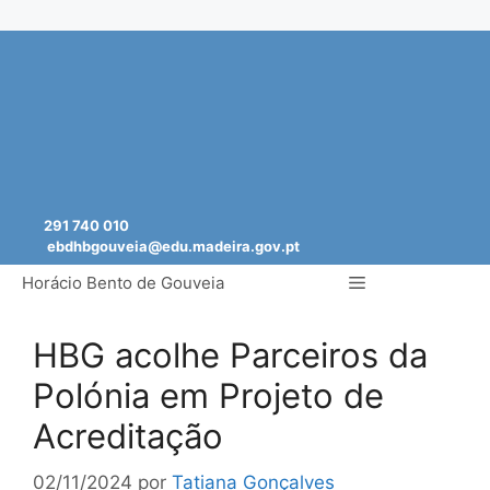
Saltar
para
o
conteúdo
291 740 010
ebdhbgouveia@edu.madeira.gov.pt
Menu
Horácio Bento de Gouveia
HBG acolhe Parceiros da
Polónia em Projeto de
Acreditação
02/11/2024
por
Tatiana Gonçalves