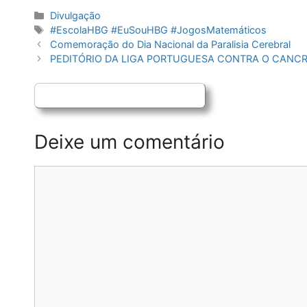
Categorias
Divulgação
Etiquetas
#EscolaHBG #EuSouHBG #JogosMatemáticos
Navegação
Comemoração do Dia Nacional da Paralisia Cerebral
de
PEDITÓRIO DA LIGA PORTUGUESA CONTRA O CANC
artigos
Deixe um comentário
Comentário