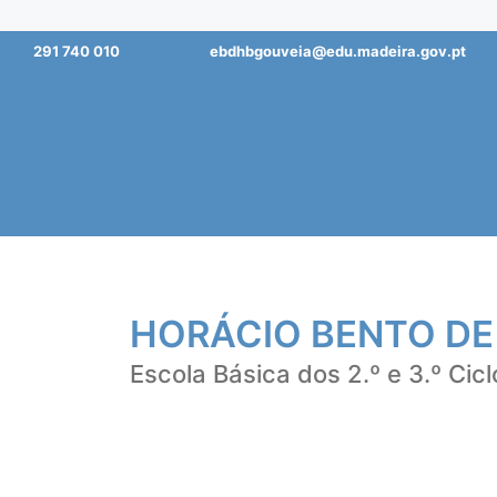
Saltar
291 740 010
ebdhbgouveia@edu.madeira.gov.pt
para
o
conteúdo
HORÁCIO BENTO DE
Escola Básica dos 2.º e 3.º Cicl