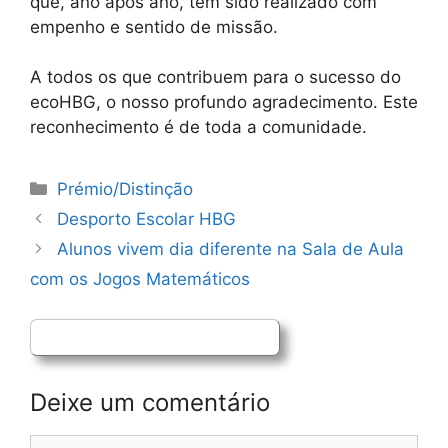
que, ano após ano, tem sido realizado com
empenho e sentido de missão.
A todos os que contribuem para o sucesso do
ecoHBG, o nosso profundo agradecimento. Este
reconhecimento é de toda a comunidade.
Categorias
Prémio/Distinção
Navegação
Desporto Escolar HBG
de
Alunos vivem dia diferente na Sala de Aula
artigos
com os Jogos Matemáticos
Deixe um comentário
Comentário