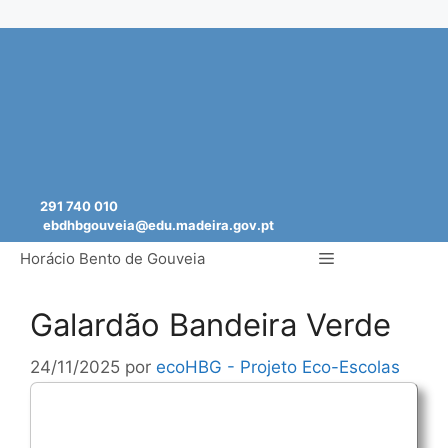
Saltar
para
o
conteúdo
291 740 010
ebdhbgouveia@edu.madeira.gov.pt
Menu
Horácio Bento de Gouveia
Galardão Bandeira Verde
24/11/2025
por
ecoHBG - Projeto Eco-Escolas