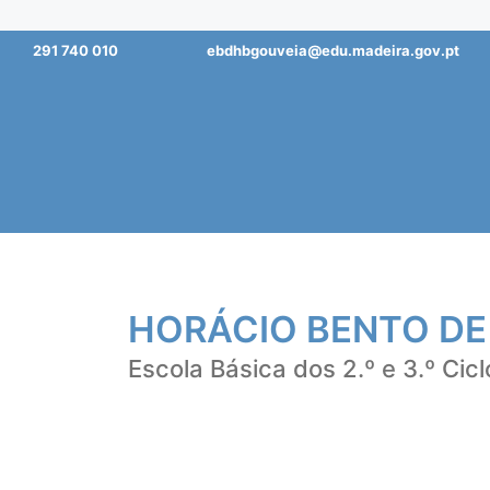
Saltar
291 740 010
ebdhbgouveia@edu.madeira.gov.pt
para
o
conteúdo
HORÁCIO BENTO DE
Escola Básica dos 2.º e 3.º Cicl