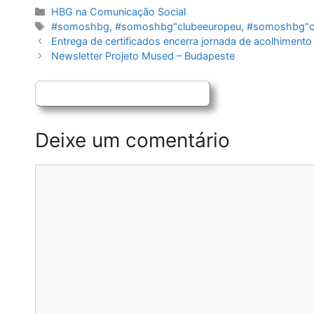
Categorias
HBG na Comunicação Social
Etiquetas
#somoshbg
,
#somoshbg"clubeeuropeu
,
#somoshbg"cl
Navegação
Entrega de certificados encerra jornada de acolhimento 
de
Newsletter Projeto Mused – Budapeste
artigos
Deixe um comentário
Comentário