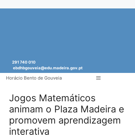
Saltar
para
o
conteúdo
291 740 010
ebdhbgouveia@edu.madeira.gov.pt
Menu
Horácio Bento de Gouveia
Jogos Matemáticos
animam o Plaza Madeira e
promovem aprendizagem
interativa