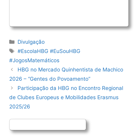
Categorias
Divulgação
Etiquetas
#EscolaHBG #EuSouHBG
#JogosMatemáticos
Navegação
HBG no Mercado Quinhentista de Machico
de
2026 – “Gentes do Povoamento”
artigos
Participação da HBG no Encontro Regional
de Clubes Europeus e Mobilidades Erasmus
2025/26