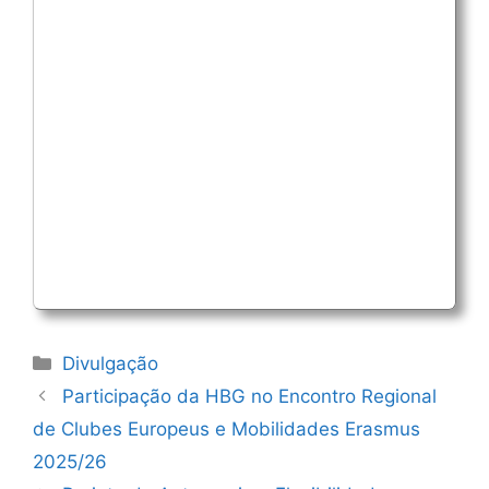
Categorias
Divulgação
Navegação
Participação da HBG no Encontro Regional
de
de Clubes Europeus e Mobilidades Erasmus
artigos
2025/26