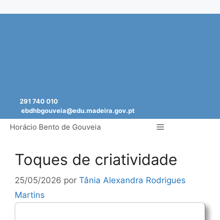
Saltar
para
o
conteúdo
291 740 010
ebdhbgouveia@edu.madeira.gov.pt
Menu
Horácio Bento de Gouveia
Toques de criatividade
25/05/2026
por
Tânia Alexandra Rodrigues
Martins