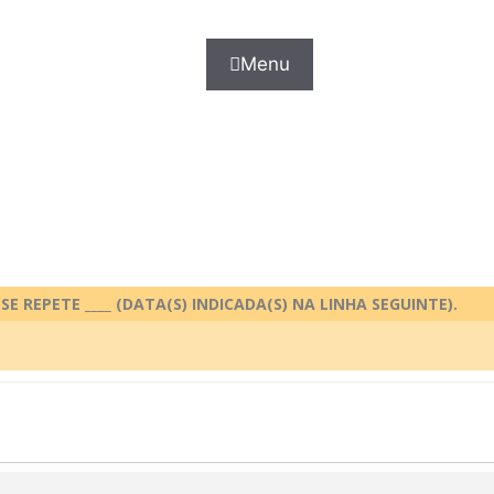
Menu
E REPETE ____ (DATA(S) INDICADA(S) NA LINHA SEGUINTE).