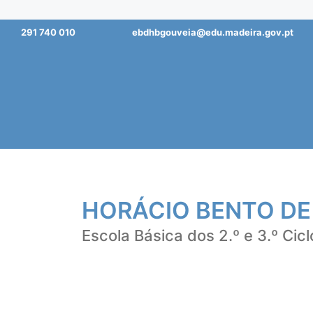
Saltar
291 740 010
ebdhbgouveia@edu.madeira.gov.pt
para
o
conteúdo
HORÁCIO BENTO DE
Escola Básica dos 2.º e 3.º Cicl