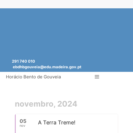
Saltar
para
o
conteúdo
291 740 010
ebdhbgouveia@edu.madeira.gov.pt
Menu
Horácio Bento de Gouveia
novembro, 2024
05
A Terra Treme!
nov