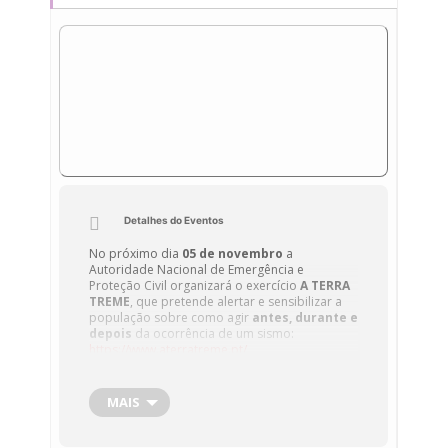
Detalhes do Eventos
No próximo dia
05 de novembro
a
Autoridade Nacional de Emergência e
Proteção Civil organizará o exercício
A TERRA
TREME
, que pretende alertar e sensibilizar a
população sobre como agir
antes, durante e
depois
da ocorrência de um sismo:
https://www.aterratreme.pt/
Os 3 gestos
BAIXAR, PROTEGER, AGUARDAR
são a melhor resposta para nos protegermos
MAIS
em caso de sismo. O exercício ajudará a
conhecer e praticar estes
3 gestos
que
podem salvar vidas. O horário do exercício