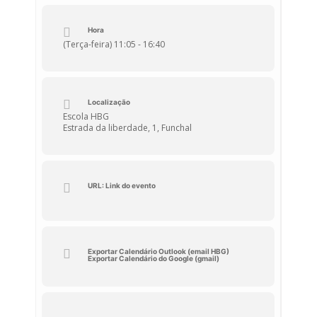
será:
Turno da manhã – 11h05 e
Turno da
tarde – 16h40
. Projeto ESPR.
Hora
(Terça-feira) 11:05 - 16:40
Localização
Escola HBG
Estrada da liberdade, 1, Funchal
URL: Link do evento
Exportar Calendário Outlook (email HBG)
Exportar Calendário do Google (gmail)