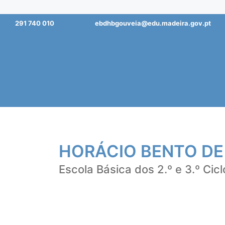
Saltar
291 740 010
ebdhbgouveia@edu.madeira.gov.pt
para
o
conteúdo
HORÁCIO BENTO DE
Escola Básica dos 2.º e 3.º Cicl