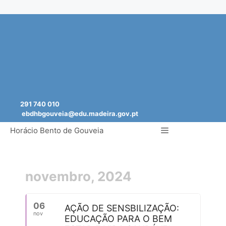
Saltar
para
o
conteúdo
291 740 010
ebdhbgouveia@edu.madeira.gov.pt
Menu
Horácio Bento de Gouveia
novembro, 2024
06
AÇÃO DE SENSBILIZAÇÃO:
nov
EDUCAÇÃO PARA O BEM