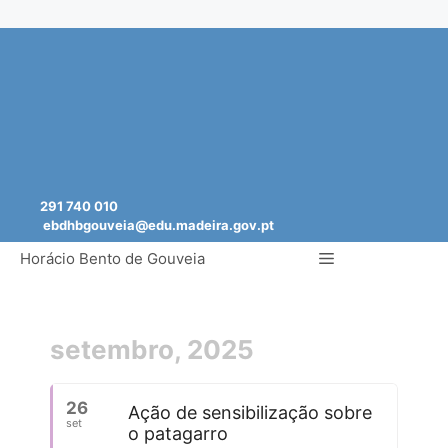
Saltar
para
o
conteúdo
291 740 010
ebdhbgouveia@edu.madeira.gov.pt
Menu
Horácio Bento de Gouveia
setembro, 2025
26
Ação de sensibilização sobre
set
o patagarro