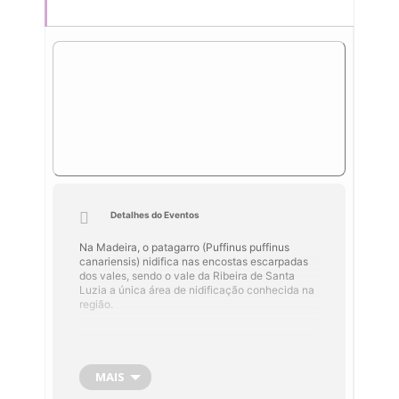
Detalhes do Eventos
Na Madeira, o patagarro (Puffinus puffinus
canariensis) nidifica nas encostas escarpadas
dos vales, sendo o vale da Ribeira de Santa
Luzia a única área de nidificação conhecida na
região.
Desde 2005 não eram encontrados ninhos
ativos desta subespécie, destruídos entretanto
MAIS
pelos incêndios florestais de 2010. No entanto,
através de trabalhos de prospeção e de