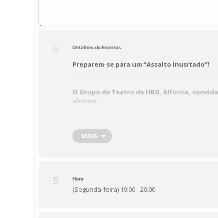
Detalhes do Eventos
Preparem-se para um “Assalto Inusitado”!
O Grupo de Teatro da HBG, Alforria, convid
alunos!
Dia:
17 de junho
Hora:
19:00
Local:
Auditório da
MAIS
Sinopse:
Preparem-se para um assalto… diferen
para rir, emocionar-se e refletir sobre os laços 
ão a uma aventura inesperada, onde a criatividad
Hora
(Segunda-feira) 19:00 - 20:00
Não percam esta oportunidade de apreciar o 