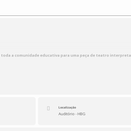
a toda a comunidade educativa para uma peça de teatro interpret
 Escola
te! Uma família vê-se numa situação delicada durante um assalto em sua
familiares e a importância da união. Nesta peça divertida e cativante, os n
e e o talento reinam. Vinte minutos de risos e surpresas garantidas!
Localização
Auditório - HBG
talento dos nossos alunos e celebrar a arte do teatro!