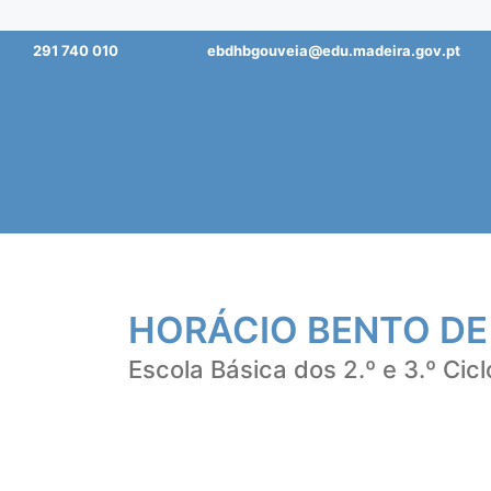
Saltar
291 740 010
ebdhbgouveia@edu.madeira.gov.pt
para
o
conteúdo
HORÁCIO BENTO DE
Escola Básica dos 2.º e 3.º Cicl