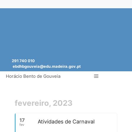
Saltar
para
o
conteúdo
291 740 010
ebdhbgouveia@edu.madeira.gov.pt
Menu
Horácio Bento de Gouveia
fevereiro, 2023
17
Atividades de Carnaval
fev