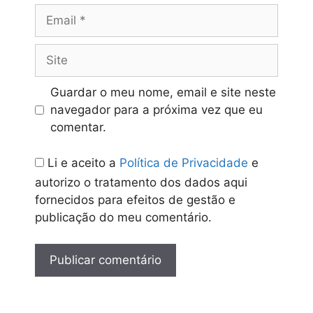
Email
Turno da Tarde
Site
2.º ciclo
A hora
3.º ciclo
A hora de
de entrada dos
entrada dos alunos
Guardar o meu nome, email e site neste
alunos mantem-
mantem-se às
navegador para a próxima vez que eu
se às 13h.15 e os
13h.30 e os alunos
comentar.
alunos têm aulas
têm aulas de
de acordo com o
acordo com o
Li e aceito a
Política de Privacidade
e
horário habitual
horário habitual da
autorizo o tratamento dos dados aqui
da turma até às
turma até às
fornecidos para efeitos de gestão e
16h.30
16h.45 –
17h.00
17h.15 –
publicação do meu comentário.
Sala de convívio
Sala de convívio
dos alunos –
dos alunos –
Oferta dos
Oferta dos
tradicionais
tradicionais sonhos
sonhos – DJ e
– DJ e animação
animação de
de