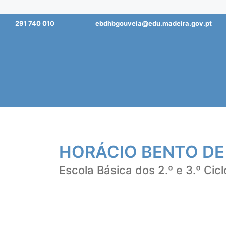
Saltar
291 740 010
ebdhbgouveia@edu.madeira.gov.pt
para
o
conteúdo
HORÁCIO BENTO DE
Escola Básica dos 2.º e 3.º Cicl