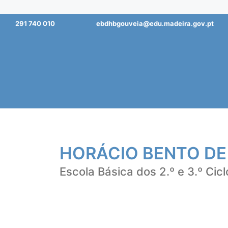
Saltar
291 740 010
ebdhbgouveia@edu.madeira.gov.pt
para
o
conteúdo
HORÁCIO BENTO DE
Escola Básica dos 2.º e 3.º Cicl