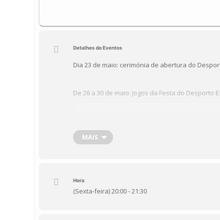
Detalhes do Eventos
Dia 23 de maio: cerimónia de abertura do Desport
De 26 a 30 de maio: jogos da Festa do Desporto E
A escola Horácio Bento Gouveia participa na ce
Patinagem, ténis de mesa, futsal, Basquetebol, 
MAIS
os dias 26 e 30 de Maio.
Hora
(Sexta-feira) 20:00 - 21:30