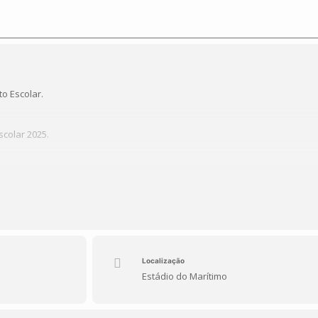
o Escolar.
scolar 2025.
rimónia de abertura com o Grupo de Ginástica de grandes espaços. E nas
Atletismo, Badminton, Actividade Motora Adaptada, Voleibol, Atividades N
Localização
Estádio do Marítimo