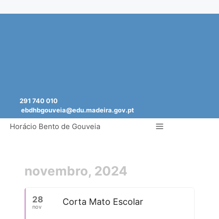
Saltar
para
o
conteúdo
291 740 010
ebdhbgouveia@edu.madeira.gov.pt
Menu
Horácio Bento de Gouveia
novembro, 2024
28
Corta Mato Escolar
nov