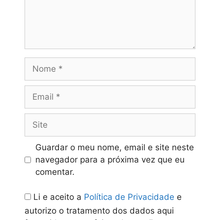
atitudes que
praticamos em
relação ao ambiente
Nome
e relançamos a
Email
garrafa “Sou Eco”.
Site
O desafio consiste
em que todos os
Guardar o meu nome, email e site neste
navegador para a próxima vez que eu
alunos da Escola
comentar.
adquiram a fita e a
Li e aceito a
Política de Privacidade
e
garrafa “Sou Eco”.
autorizo o tratamento dos dados aqui