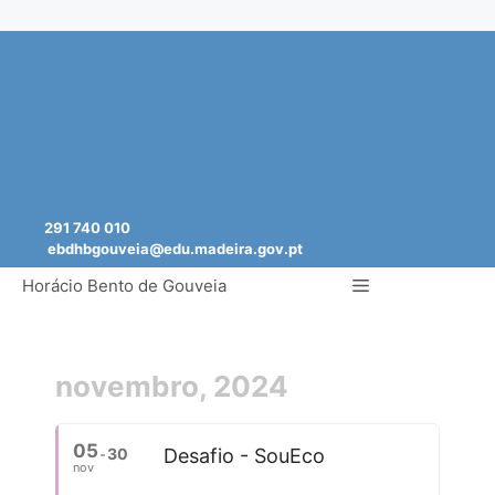
Saltar
para
o
conteúdo
291 740 010
ebdhbgouveia@edu.madeira.gov.pt
Menu
Horácio Bento de Gouveia
novembro, 2024
05
30
Desafio - SouEco
nov