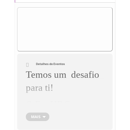
Detalhes do Eventos
Temos um desafio
para ti!
O EcoHBG tenta,
sempre, que a
MAIS