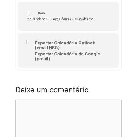
comunidade
adquira
uma
Hora
novembro 5 (Terça-feira) - 30 (Sábado)
consciência
ambiental!
Exportar Calendário Outlook
(email HBG)
Exportar Calendário do Google
Por isso,
(gmail)
desenvolvemos
uma fita com uma
Deixe um comentário
frase que apela à
Comentário
reflexão
relativamente às