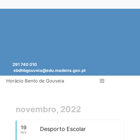
Saltar
para
o
conteúdo
291 740 010
ebdhbgouveia@edu.madeira.gov.pt
Menu
Horácio Bento de Gouveia
novembro, 2022
19
Desporto Escolar
nov