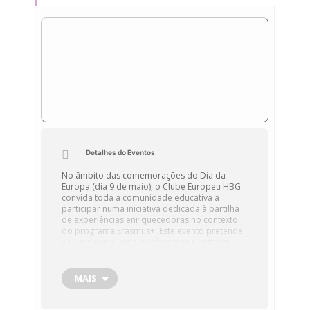
Detalhes do Eventos
No âmbito das comemorações do Dia da
Europa (dia 9 de maio), o Clube Europeu HBG
convida toda a comunidade educativa a
participar numa iniciativa dedicada à partilha
de experiências enriquecedoras no contexto
do programa Erasmus+. Este evento pretende
dar voz aos alunos, professores e restante
comunidade escolar que participaram em
mobilidades e acolhimentos, proporcionando
um momento de reflexão e celebração da
MAIS
diversidade cultural, da cidadania europeia e
das oportunidades que a Europa oferece.