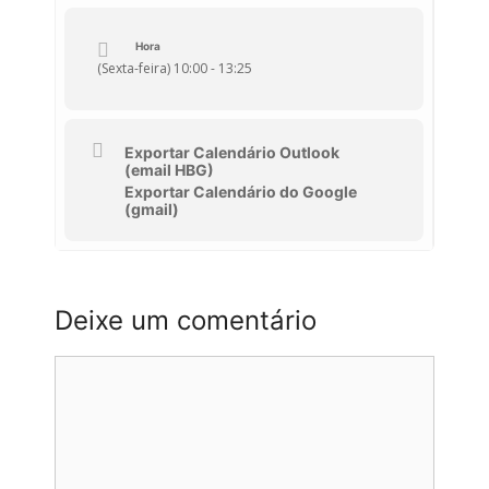
Junta-te a nós e vem celebrar a Europa, a
Hora
partilha e o futuro!
(Sexta-feira) 10:00 - 13:25
Exportar Calendário Outlook
(email HBG)
Exportar Calendário do Google
(gmail)
Deixe um comentário
Comentário