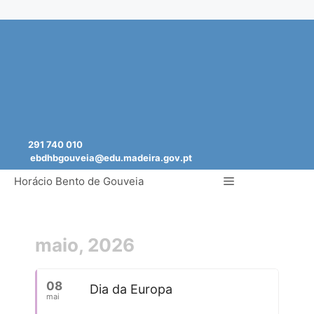
Saltar
para
o
conteúdo
291 740 010
ebdhbgouveia@edu.madeira.gov.pt
Menu
Horácio Bento de Gouveia
maio, 2026
08
Dia da Europa
mai