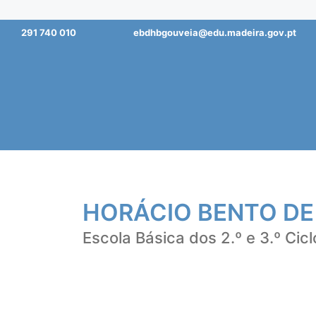
Saltar
291 740 010
ebdhbgouveia@edu.madeira.gov.pt
para
o
conteúdo
HORÁCIO BENTO DE
Escola Básica dos 2.º e 3.º Cicl