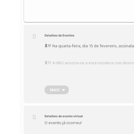
Detalhes do Eventos
🎗️💛 Na quarta-feira, dia 15 de fevereiro, assinal
🎗️💛 A HBG associa-se a esta iniciativa com div
Siga o evento na nossa página do Facebook HBG
MAIS
Detalhes do evento virtual
O evento já ocorreu!