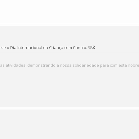
a-se o Dia Internacional da Criança com Cancro. 💛🎗️
ersas atividades, demonstrando a nossa solidariedade para com esta nobre 
:
https://m.facebook.com/events/898110511605317